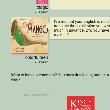
zlogic
2011/8/2
I've red that your english is not 
translate the explication you wrot
much in advance. Btw you have a
make it?
colorfulteen
2011/8/2
Want to leave a comment? You must first
log in
, and be a
week.
About
, Supported By