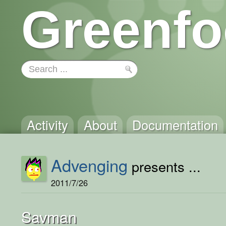
Greenfo
Activity
About
Documentation
Advenging
presents ...
2011/7/26
Savman