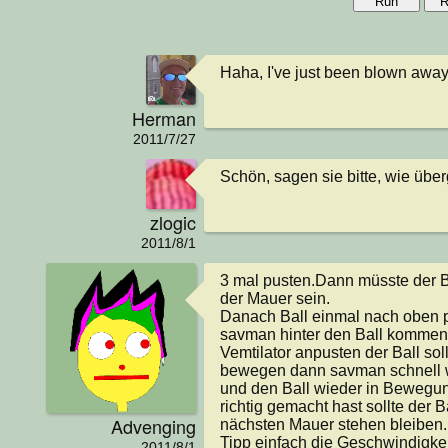
Run
R
Haha, I've just been blown away by
Herman
2011/7/27
Schön, sagen sie bitte, wie übe
zlogic
2011/8/1
3 mal pusten.Dann müsste der B
der Mauer sein.

Danach Ball einmal nach oben pu
savman hinter den Ball kommen
Vemtilator anpusten der Ball soll
bewegen dann savman schnell wi
und den Ball wieder in Bewegun
richtig gemacht hast sollte der B
Advenging
nächsten Mauer stehen bleiben.

Tipp einfach die Geschwindigkeit
2011/8/1