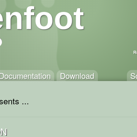
nfoot
R
Documentation
Download
S
ents ...
ON