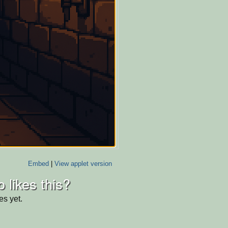
Embed
|
View applet version
 likes this?
es yet.