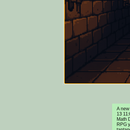
A new 
13 11:
Math D
RPG y
tanta