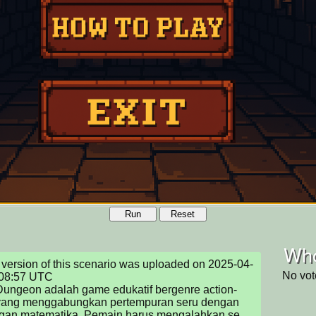
Run
Reset
Who
version of this scenario was uploaded on 2025-04-
No vot
08:57 UTC

ungeon adalah game edukatif bergenre action-
ang menggabungkan pertempuran seru dengan 
ngan matematika. Pemain harus mengalahkan se 