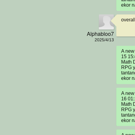
ekor 
overal
Alphabloo7
2025/4/13
A new 
15 15:
Math D
RPG y
tanta
ekor 
A new 
16 01:
Math D
RPG y
tanta
ekor 