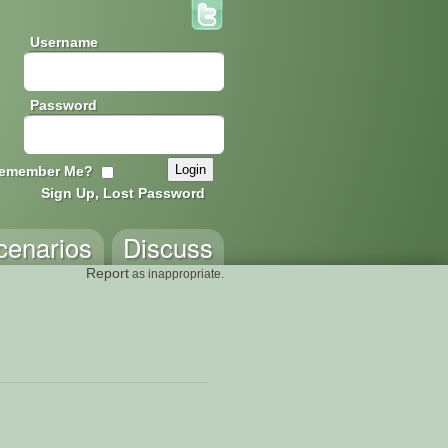
Username
Password
emember Me?
Sign Up, Lost Password
cenarios
Discuss
Report
as inappropriate.