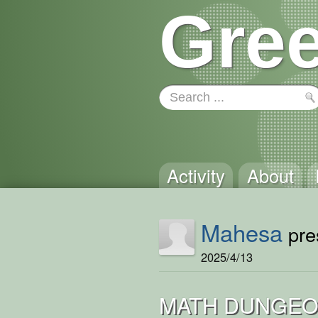
Gree
Activity
About
Mahesa
pres
2025/4/13
MATH DUNGE