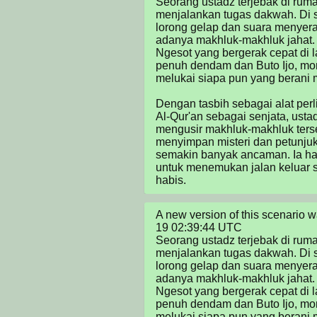
Seorang ustadz terjebak di ruma
menjalankan tugas dakwah. Di se
lorong gelap dan suara menyer
adanya makhluk-makhluk jahat. D
Ngesot yang bergerak cepat di l
penuh dendam dan Buto Ijo, mon
melukai siapa pun yang berani 
Dengan tasbih sebagai alat perl
Al-Qur'an sebagai senjata, usta
mengusir makhluk-makhluk terse
menyimpan misteri dan petunjuk u
semakin banyak ancaman. Ia ha
untuk menemukan jalan keluar s
habis.
A new version of this scenario
19 02:39:44 UTC

Seorang ustadz terjebak di ruma
menjalankan tugas dakwah. Di se
lorong gelap dan suara menyer
adanya makhluk-makhluk jahat. D
Ngesot yang bergerak cepat di l
penuh dendam dan Buto Ijo, mon
melukai siapa pun yang berani 