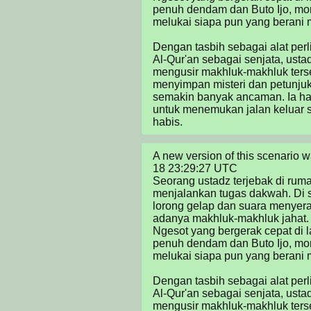
penuh dendam dan Buto Ijo, mon
melukai siapa pun yang berani 
Dengan tasbih sebagai alat perl
Al-Qur'an sebagai senjata, usta
mengusir makhluk-makhluk terse
menyimpan misteri dan petunjuk u
semakin banyak ancaman. Ia ha
untuk menemukan jalan keluar s
habis.
A new version of this scenario
18 23:29:27 UTC

Seorang ustadz terjebak di ruma
menjalankan tugas dakwah. Di se
lorong gelap dan suara menyer
adanya makhluk-makhluk jahat. D
Ngesot yang bergerak cepat di l
penuh dendam dan Buto Ijo, mon
melukai siapa pun yang berani 
Dengan tasbih sebagai alat perl
Al-Qur'an sebagai senjata, usta
mengusir makhluk-makhluk terse