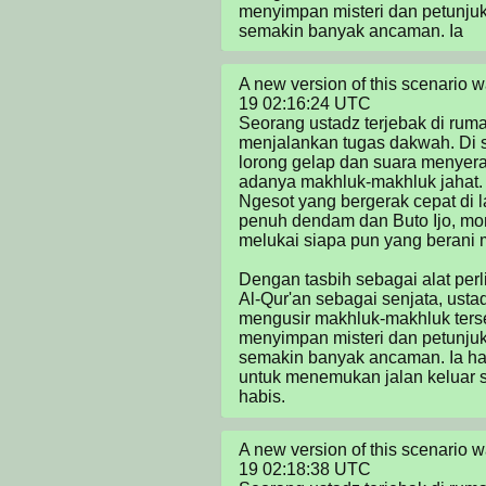
menyimpan misteri dan petunjuk u
semakin banyak ancaman. Ia
A new version of this scenario
19 02:16:24 UTC

Seorang ustadz terjebak di ruma
menjalankan tugas dakwah. Di se
lorong gelap dan suara menyer
adanya makhluk-makhluk jahat. D
Ngesot yang bergerak cepat di l
penuh dendam dan Buto Ijo, mon
melukai siapa pun yang berani 
Dengan tasbih sebagai alat perl
Al-Qur'an sebagai senjata, usta
mengusir makhluk-makhluk terse
menyimpan misteri dan petunjuk u
semakin banyak ancaman. Ia ha
untuk menemukan jalan keluar s
habis.
A new version of this scenario
19 02:18:38 UTC
