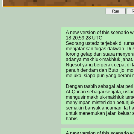
Run
R
A new version of this scenario
18 20:59:28 UTC

Seorang ustadz terjebak di ruma
menjalankan tugas dakwah. Di se
lorong gelap dan suara menyer
adanya makhluk-makhluk jahat. D
Ngesot yang bergerak cepat di l
penuh dendam dan Buto Ijo, mon
melukai siapa pun yang berani 
Dengan tasbih sebagai alat perl
Al-Qur'an sebagai senjata, usta
mengusir makhluk-makhluk terse
menyimpan misteri dan petunjuk u
semakin banyak ancaman. Ia ha
untuk menemukan jalan keluar s
habis.
A new version of this scenario