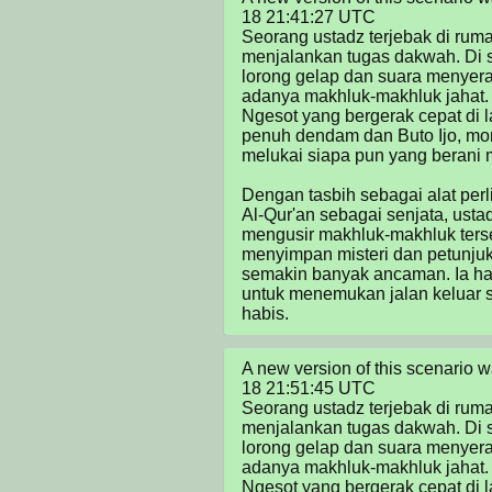
18 21:41:27 UTC

Seorang ustadz terjebak di ruma
menjalankan tugas dakwah. Di se
lorong gelap dan suara menyer
adanya makhluk-makhluk jahat. D
Ngesot yang bergerak cepat di l
penuh dendam dan Buto Ijo, mon
melukai siapa pun yang berani 
Dengan tasbih sebagai alat perl
Al-Qur'an sebagai senjata, usta
mengusir makhluk-makhluk terse
menyimpan misteri dan petunjuk u
semakin banyak ancaman. Ia ha
untuk menemukan jalan keluar s
habis.
A new version of this scenario
18 21:51:45 UTC

Seorang ustadz terjebak di ruma
menjalankan tugas dakwah. Di se
lorong gelap dan suara menyer
adanya makhluk-makhluk jahat. D
Ngesot yang bergerak cepat di l