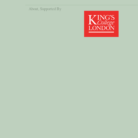
About
, Supported By