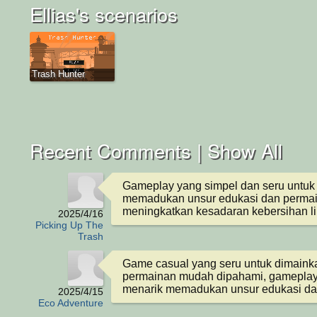
Ellias's scenarios
Trash Hunter
Recent Comments |
Show All
Gameplay yang simpel dan seru untuk 
memadukan unsur edukasi dan permai
meningkatkan kesadaran kebersihan l
2025/4/16
Picking Up The
Trash
Game casual yang seru untuk dimainka
permainan mudah dipahami, gameplay
menarik memadukan unsur edukasi d
2025/4/15
Eco Adventure