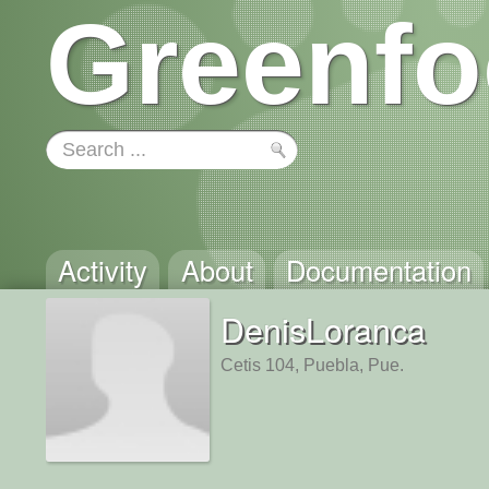
Greenfo
Activity
About
Documentation
DenisLoranca
Cetis 104, Puebla, Pue.