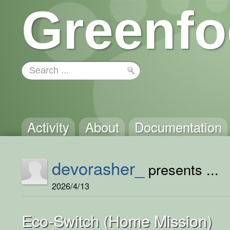
Greenfo
Activity
About
Documentation
devorasher_
presents ...
2026/4/13
Eco-Switch (Home Mission)