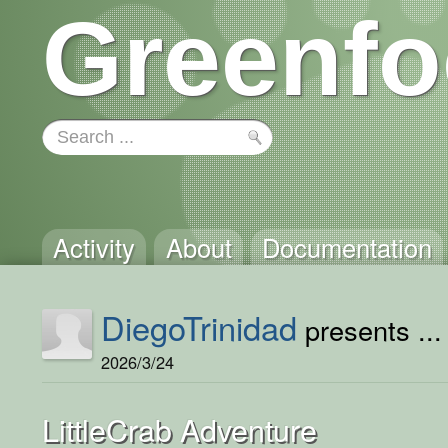
Greenfo
Activity
About
Documentation
DiegoTrinidad
presents ...
2026/3/24
LittleCrab Adventure