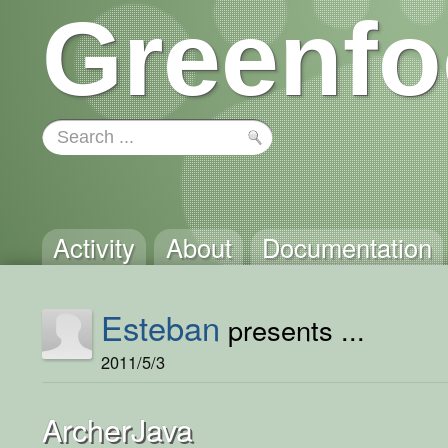
Greenfo
Activity
About
Documentation
Esteban
presents ...
2011/5/3
ArcherJava