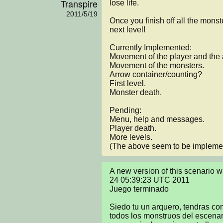
Transpire
lose life.

2011/5/19
Once you finish off all the monst
next level!

Currently Implemented:

Movement of the player and the 
Movement of the monsters.

Arrow container/counting?

First level.

Monster death.

Pending:

Menu, help and messages.

Player death.

More levels.

(The above seem to be implemen
A new version of this scenario 
24 05:39:23 UTC 2011

Juego terminado

Siedo tu un arquero, tendras com
todos los monstruos del escenari