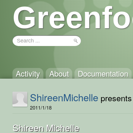
Greenfo
Activity
About
Documentation
ShireenMichelle
presents 
2011/1/18
Shireen Michelle