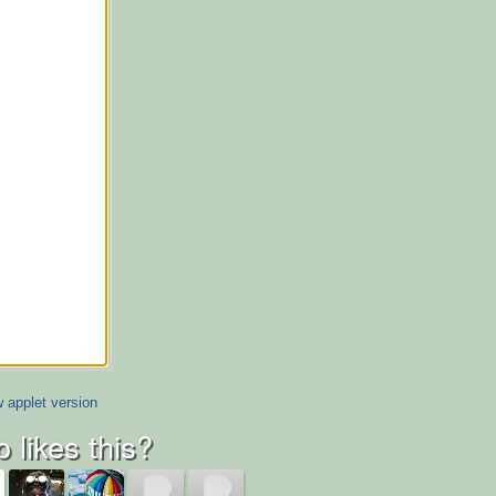
 applet version
 likes this?