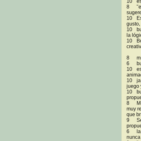
10	esta completo el juego

8	"excelentes dibujos y animaciones buen trabajo

sugere
10	Es un muy buen juego para niños pequeños, me 
gusto,
10	buen esfuerzo al realizar los 4 mundos diferentes y 
la lóg
10	Buen trabajo con las animaciones, y me gusto la 
creati
8	muy creativo en este estilo de juegos y actividades

6	buen juego, aunque me parecio una idea copiada.

10	es un buen proyecto tanto en graficos como en 
animac
10	ja ja ja!!! esta divertido aunque las diviciones entre 
juego 
10	buenisimo  vista agradable y cumplio con lo de la 
propue
8	Me parecion un juego muy creativo, pero creo que es 
muy re
que br
9	Se desviaron un poco de lo establecido en la 
propue
6	la propuesta esta chida, pero al momento de jugar 
nunca 