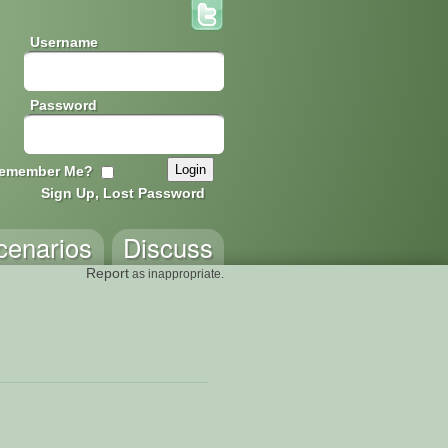
Username
Password
emember Me?
Sign Up, Lost Password
cenarios
Discuss
Report
as inappropriate.