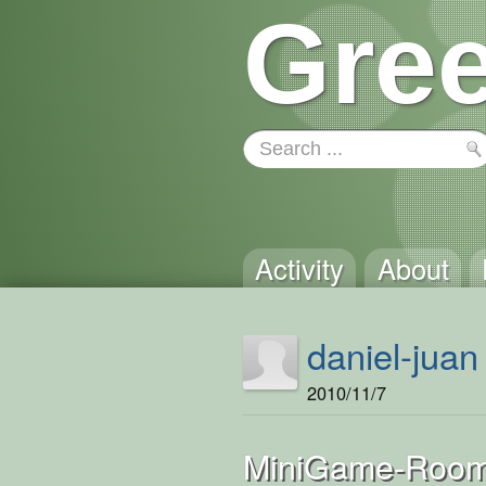
Gree
Activity
About
daniel-juan
2010/11/7
MiniGame-Roo