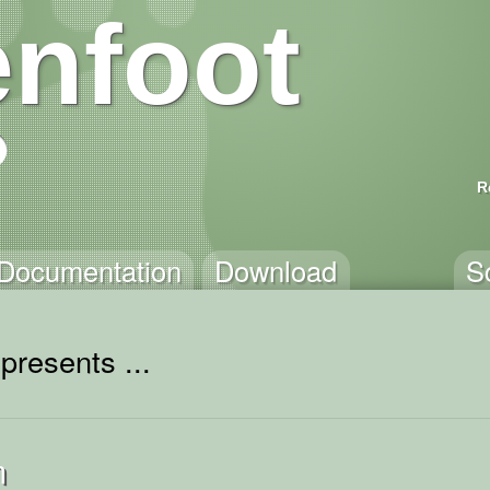
nfoot
R
Documentation
Download
S
presents ...
m