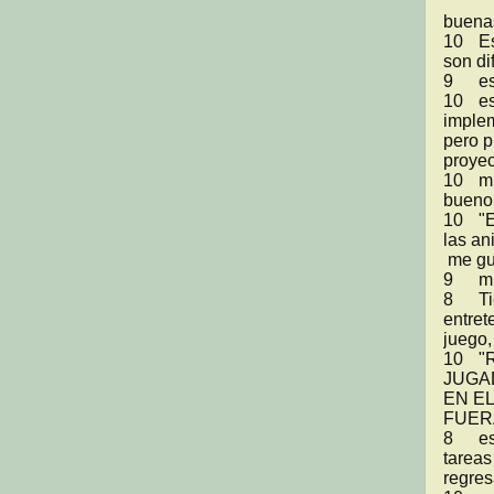
buenas
10	Este juego si tiene de todos los juegos pero pues no  
son di
9	esta facil para niños pequeños 

10	esta muy bueno la verdad hubiera estado chido 
implem
pero p
proyec
10	muy bien Juan y Daniel, excelente proyecto, muy 
bueno,
10	"Esta muy completo, tiene lo que dice la propuesta y 
las an
 me gusto el monito n.n"

9	muy bueno

8	Tiene animaciones muy fluidas, y tiene juegos muy 
entret
juego,
10	"REALMENTE ME GUSTO NO LO HABIA 
JUGADO
EN E
FUERA
8	es un buen juego, solo faltaria mas dificultad en las 
tareas
regres