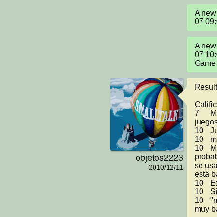
A new 
07 09
A new 
07 10
Game 
Result
Calificación	Fu
7	Muy buenos graficos, mejoren la dificultad de los 
juegos.
10	Juego muy bueno, 

10	me gusto esta muy padre

10	Muy interesante, muy entretenido el juego, 
objetos2223
probab
se usa
2010/12/11
está b
10	Excelente, tiene muy buena calidad.

10	Sin duda de los mejores 3 de la colección!

10	"muy bonito el juego. 

muy ba