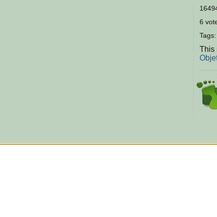
16494
6 vote
Tags
This 
Obje