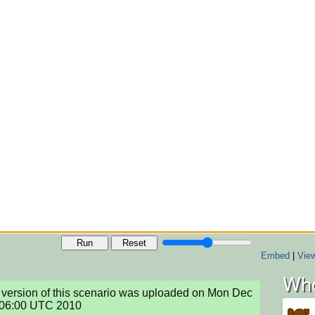
Run
Reset
Embed
|
View
Who
version of this scenario was uploaded on Mon Dec 
:06:00 UTC 2010