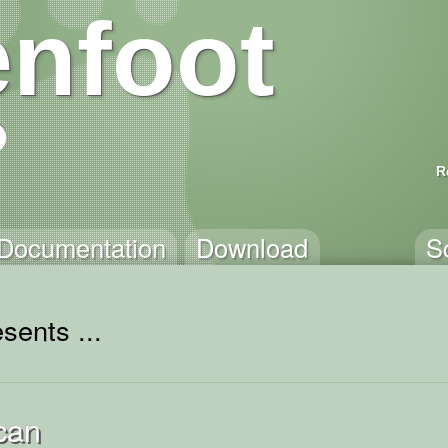
nfoot
R
Documentation
Download
S
sents ...
can