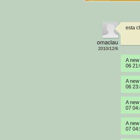
esta c
omaclau
2010/12/6
A new 
06 21
A new 
06 23
A new 
07 04
A new 
07 04