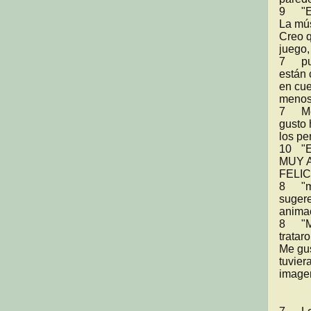
9	"Está entretenido, sencillo pero creativo.

La mús
Creo q
juego,
7	pues si estuvo chido, ya que si te divierte cuando se 
están 
en cue
menos 
7	Me gusta lo de las paredes en movimiento, a mi 
gusto 
los pe
10	"ESTA MUY BIEN EL JUEGO... LA MUSICA ESTA 
MUY A
FELIC
8	"musica y animación padres, musica interesante

sugere
animac
8	"Me gusto lo de las paredes que se mueven y como 
trataro
Me gus
tuvier
imagen