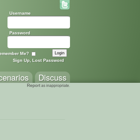
Username
Password
emember Me?
Sign Up, Lost Password
cenarios
Discuss
Report
as inappropriate.