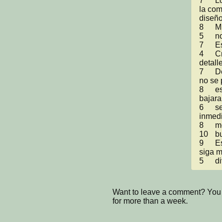
7	Los graficos son algo sencillos, pero la forma en que 
la com
diseño 
8	Muy original y con buenos graficos.

5	no se puede jugar le pones play y pierdes

7	Esta rapidisimoo no me dejo ni siquiera probarlo

4	Creo que este juego es inganable y le faltan muchos 
detalle
7	Demasiado rapido el juego termina en un parpadeo 
no se 
8	esta chido el juego pero esta demasiado rapido si le 
bajara
6	se ve bien aunque no logro jugar nada ya que de 
inmedi
8	me gusta el juego 

10	buen juego no inova pero esta padre

9	Esta muy padre, hubiera estado mejor que le gato 
siga m
5	
Want to leave a comment? You 
for more than a week.