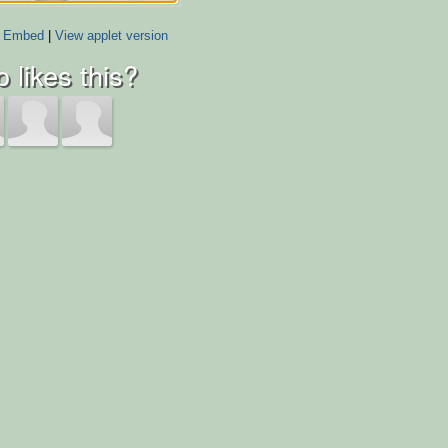
Embed
|
View applet version
 likes this?