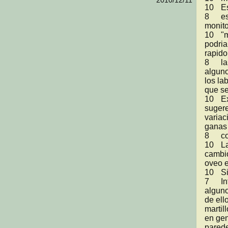
2010/12/11
10	Esta entretenido 

8	esta bien aunque le falto mas animacion a los 
monito
10	"muy buen juego, esta divertido.

podria
rapido..
8	la idea del juego es buena, solo faltaria que hubiera 
alguno
los la
que se
10	Excelente juego, cumplio con la propuesta. Como 
sugere
variac
ganas 
8	como que le faltaron niveles...

10	La cancion como que da el sentimiento de huir, el 
cambio
oveo e
10	Si falto niveles pero no estaban en la propuesta

7	Interesante la propuesta, hubiera sido mejor poner 
alguno
de ell
martil
en gen
parede