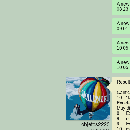
A new 
08 23
A new 
09 01
A new 
10 05
A new 
10 05
Result
Calificación	Fu
10	"Muy bueno

Excele
Muy di
8	ESta padre pero facil para dos personas

9	el juego esta bien pero faltaron niveles

objetos2223
9	Esta padre aun que estaria mejor si tuviera niveles!!

10	me quedo lindo 
