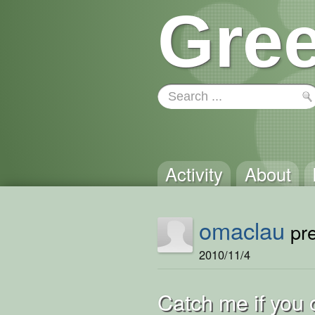
Gree
Activity
About
omaclau
pre
2010/11/4
Catch me if you 