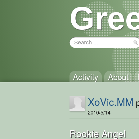
Gree
Activity
About
XoVic.MM
p
2010/5/14
Rookie Angel