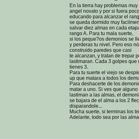
En la tierra hay problemas muy 
angel novato y por si fuera poco
educando para alcanzar el ran
se queda dormido muy facilment
salvar diez almas en cada etapa
rango A. Para tu mala suerte,
si los peque?os demonios se ll
y perderas tu nivel. Pero eso 
construido paredes que casi
te alcanzan, y tratan de trepar 
lastimaran. Cada 3 golpes que 
tienes 3.
Para tu suerte el viejo se desp
up que matara a todos los demo
Para deshacerte de los demonio
matar a uno. Si ves que alguno 
lastiman a las almas, el demon
se bajara de el alma a los 2 fle
disparandole...
Mucha suerte, si terminas los t
Adelante, todo sea por las alma