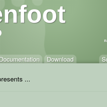
nfoot
R
Documentation
Download
S
resents ...