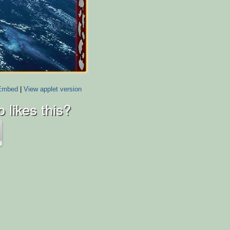
Embed
|
View applet version
 likes this?