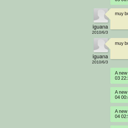
muy bu
iguana
2010/6/3
muy bu
iguana
2010/6/3
A new 
03 22
A new 
04 00
A new 
04 02