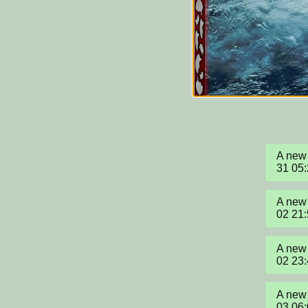
A new 
31 05
A new 
02 21
A new 
02 23
A new 
03 06