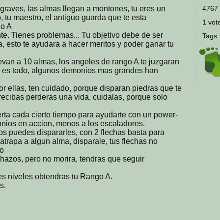
graves, las almas llegan a montones, tu eres un
4767 
, tu maestro, el antiguo guarda que te esta
1 vote
go A
e. Tienes problemas... Tu objetivo debe de ser
Tags
, esto te ayudara a hacer meritos y poder ganar tu
evan a 10 almas, los angeles de rango A te juzgaran
no es todo, algunos demonios mas grandes han
por ellas, ten cuidado, porque disparan piedras que te
recibas perderas una vida, cuidalas, porque solo
ierta cada cierto tiempo para ayudarte con un power-
nios en accion, menos a los escaladores.
s puedes dispararles, con 2 flechas basta para
atrapa a algun alma, disparale, tus flechas no
io
chazos, pero no morira, tendras que seguir
res niveles obtendras tu Rango A.
s.