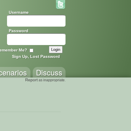
Username
Password
emember Me?
Sign Up, Lost Password
cenarios
Discuss
Report
as inappropriate.