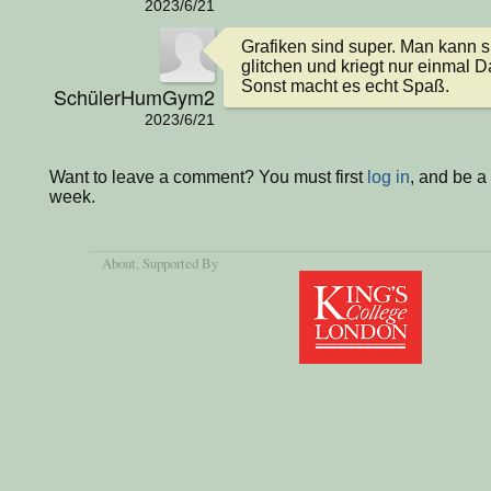
2023/6/21
Grafiken sind super. Man kann s
glitchen und kriegt nur einmal 
Sonst macht es echt Spaß.
SchülerHumGym2
2023/6/21
Want to leave a comment? You must first
log in
, and be a
week.
About
, Supported By