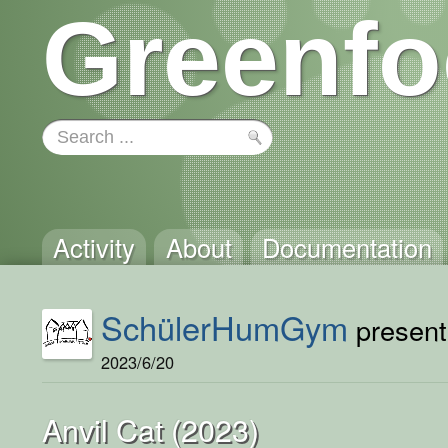
Greenfo
Activity
About
Documentation
SchülerHumGym
presents
2023/6/20
Anvil Cat (2023)