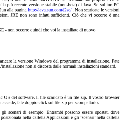
alla più recente versione stabile (non-beta) di Java. Se sul tuo PC
 Sun alla pagina
http://java.sun.com/j2se/
. Non scaricate le versioni
oni JRE non sono infatti sufficienti. Ciò che vi occorre è una
E - non occorre quindi che voi la installiate di nuovo.
scaricare la versione Windows del programma di installazione. Fate
. L'installazione non si discosta dalle normali installazioni standard.
 OS del software. Il file scaricato è un file zip. Il vostro browser
accade, fate doppio click sul file zip per scompattarlo.
 e gli scenari di esempio. Entrambi possono essere spostati dove
posizionata nella cartella Applicazioni e gli ‘scenari’ nella cartella