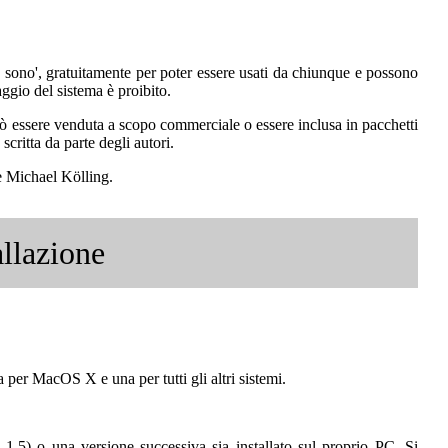
e sono', gratuitamente per poter essere usati da chiunque e possono
aggio del sistema è proibito.
 essere venduta a scopo commerciale o essere inclusa in pacchetti
critta da parte degli autori.
e Michael Kölling.
allazione
 per MacOS X e una per tutti gli altri sistemi.
.5) o una versione successiva sia installato sul proprio PC. Si