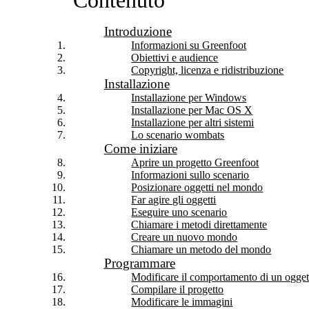
Contenuto
Introduzione
Informazioni su Greenfoot
Obiettivi e audience
Copyright, licenza e ridistribuzione
Installazione
Installazione per Windows
Installazione per Mac OS X
Installazione per altri sistemi
Lo scenario
wombats
Come iniziare
Aprire un progetto Greenfoot
Informazioni sullo scenario
Posizionare oggetti nel mondo
Far agire gli oggetti
Eseguire uno scenario
Chiamare i metodi direttamente
Creare un nuovo mondo
Chiamare un metodo del mondo
Programmare
Modificare il comportamento di un ogget
Compilare il progetto
Modificare le immagini