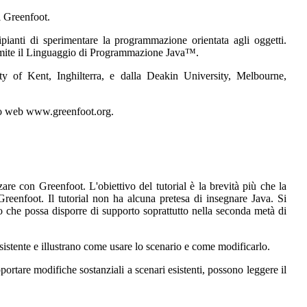
i Greenfoot.
pianti di sperimentare la programmazione orientata agli oggetti.
ramite il Linguaggio di Programmazione Java™.
ity of Kent, Inghilterra, e dalla Deakin University, Melbourne,
ito web www.greenfoot.org.
zare con Greenfoot. L'obiettivo del tutorial è la brevità più che la
Greenfoot. Il tutorial non ha alcuna pretesa di insegnare Java. Si
a o che possa disporre di supporto soprattutto nella seconda metà di
 esistente e illustrano come usare lo scenario e come modificarlo.
portare modifiche sostanziali a scenari esistenti, possono leggere il