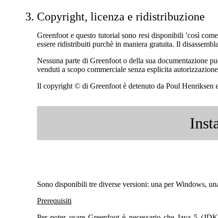
Copyright, licenza e ridistribuzion
e
Greenfoot e questo tutorial sono resi disponibili 'così com
essere ridistribuiti purchè in maniera gratuita. Il disassembl
Nessuna parte di Greenfoot o della sua documentazione può
venduti a scopo commerciale senza esplicita autorizzazione s
Il copyright © di Greenfoot è detenuto da Poul Henriksen 
Inst
Sono disponibili tre diverse versioni: una per Windows, una
Prerequisiti
Per poter usare Greenfoot è necessario che Java 5 (JDK 1