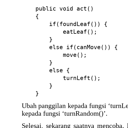
public void act()
{
if(foundLeaf()) {
eatLeaf();
}
else if(canMove()) {
move();
}
else {
turnLeft();
}
}
Ubah panggilan kepada fungsi ‘turnLe
kepada fungsi ‘turnRandom()’.
Selesai, sekarang saatnya mencoba.